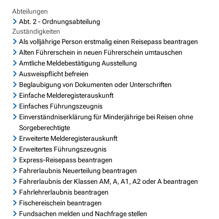
Geocaching in der Region Aar-Einrich
Fläch
Standesamt
Weiterb
Abteilungen
Statis
Abt. 2 - Ordnungsabteilung
Flurbe
Tourismus über den Tellerrand
Betri
VG Werke
Zuständigkeiten
Satzu
Dorfe
Als volljährige Person erstmalig einen Reisepass beantragen
Tourismus im Rhein-Lahn-Kreis
Meldestelle Hinweisgeber
Alten Führerschein in neuen Führerschein umtauschen
KIP -
Entdecke Rhein-Lahn
Amtliche Meldebestätigung Ausstellung
Komm
Ausweispflicht befreien
das Lahntal
Beglaubigung von Dokumenten oder Unterschriften
Stellp
Einfache Melderegisterauskunft
Informationen für Gastgeber
Einfaches Führungszeugnis
Steue
Einverständniserklärung für Minderjährige bei Reisen ohne
Vermieterlogin
Wohnb
Sorgeberechtigte
Erweiterte Melderegisterauskunft
Wohnr
Erweitertes Führungszeugnis
Express-Reisepass beantragen
Fahrerlaubnis Neuerteilung beantragen
Fahrerlaubnis der Klassen AM, A, A1, A2 oder A beantragen
Fahrlehrerlaubnis beantragen
Fischereischein beantragen
Fundsachen melden und Nachfrage stellen