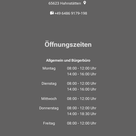
65623
Hahnstätten
+49 6486 9179-198
Öffnungszeiten
Allgemein und Bürgerbüro
Montag
08:00
-
12:00
Uhr
14:00
-
16:00
Von 08:00 bis 12:00 Uhr
Uhr
Von 14:00 bis 16:00 Uhr
Dienstag
08:00
-
12:00
Uhr
14:00
-
16:00
Von 08:00 bis 12:00 Uhr
Uhr
Von 14:00 bis 16:00 Uhr
Mittwoch
08:00
-
12:00
Uhr
Von 08:00 bis 12:00 Uhr
Donnerstag
08:00
-
12:00
Uhr
14:00
-
18:30
Von 08:00 bis 12:00 Uhr
Uhr
Von 14:00 bis 18:30 Uhr
Freitag
08:00
-
12:00
Uhr
Von 08:00 bis 12:00 Uhr