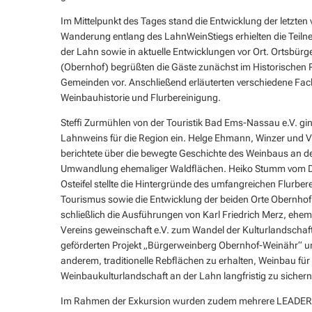
Im Mittelpunkt des Tages stand die Entwicklung der letzte
Wanderung entlang des LahnWeinStiegs erhielten die Teil
der Lahn sowie in aktuelle Entwicklungen vor Ort. Ortsbür
(Obernhof) begrüßten die Gäste zunächst im Historischen 
Gemeinden vor. Anschließend erläuterten verschiedene Fa
Weinbauhistorie und Flurbereinigung.
Steffi Zurmühlen von der Touristik Bad Ems-Nassau e.V. gi
Lahnweins für die Region ein. Helge Ehmann, Winzer und 
berichtete über die bewegte Geschichte des Weinbaus an 
Umwandlung ehemaliger Waldflächen. Heiko Stumm vom Di
Osteifel stellte die Hintergründe des umfangreichen Flurb
Tourismus sowie die Entwicklung der beiden Orte Obernhof
schließlich die Ausführungen von Karl Friedrich Merz, ehe
Vereins geweinschaft e.V. zum Wandel der Kulturlandschaf
geförderten Projekt „Bürgerweinberg Obernhof-Weinähr“ und s
anderem, traditionelle Rebflächen zu erhalten, Weinbau f
Weinbaukulturlandschaft an der Lahn langfristig zu sichern
Im Rahmen der Exkursion wurden zudem mehrere LEADER-gefö