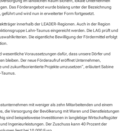
undversorgung im ländlichen Raum sichern, lokale Unternehmen
dung
Bürgermeister
Gremien / Politik
Veranstaltungen
ragen. Das Förderangebot wurde bislang unter der Bezeichnung
Baumschutzsatzung
 geführt und wird nun in erweiterter Form fortgesetzt.
VG-Rat
Klimaschutzmanagement
Freizeitaktivitäten
Bodenrichtwerte
ojektträger innerhalb der LEADER-Regionen. Auch in der Region
Ausschüsse
Satzungen der Verbandsgemeinde
Geocaching in der Region Aar-Einrich
Beitragsveranlagung
ktionsgruppe Lahn-Taunus eingereicht werden. Die LAG prüft und
wahlkriterien. Die eigentliche Bewilligung der Fördermittel erfolgt
Ratsinformationssystem
Flächennutzungsplan
Standesamt
Tourismus über den Tellerrand
tion.
Statistiken
Flurbereinigungsverfahren
Betriebskonzept Bauhof
VG Werke
Tourismus im Rhein-Lahn-Kreis
d wesentliche Voraussetzungen dafür, dass unsere Dörfer und
Satzungen
iten bleiben. Der neue Förderaufruf eröffnet Unternehmen,
Dorferneuerung
Meldestelle Hinweisgeber
Entdecke Rhein-Lahn
und zukunftsorientierte Projekte umzusetzen“, erläutert Sabine
KIP - Kommunales Immobilienport
n-Taunus.
das Lahntal
Kommunale Wärmeplanung
Informationen für Gastgeber
Stellplatzablösesatzung
Vermieterlogin
Steuerungsrahmen-PV
instunternehmen mit weniger als zehn Mitarbeitenden und einem
 es, die Versorgung der Bevölkerung mit Waren und Dienstleistungen
Wohnberechtigungsschein
ig sind beispielsweise Investitionen in langlebige Wirtschaftsgüter
Wohnraumförderung
nd Ingenieurleistungen. Der Zuschuss kann 40 Prozent der
volumen liegt bei 10.000 Euro.