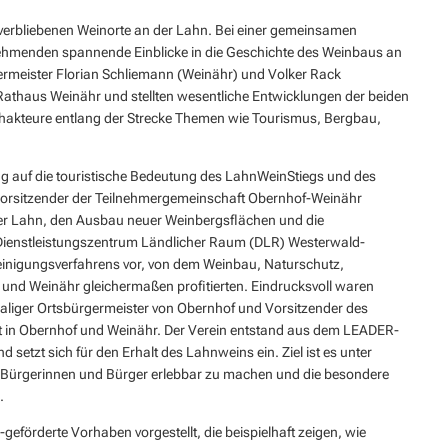
n verbliebenen Weinorte an der Lahn. Bei einer gemeinsamen
nehmenden spannende Einblicke in die Geschichte des Weinbaus an
germeister Florian Schliemann (Weinähr) und Volker Rack
Rathaus Weinähr und stellten wesentliche Entwicklungen der beiden
chakteure entlang der Strecke Themen wie Tourismus, Bergbau,
ng auf die touristische Bedeutung des LahnWeinStiegs und des
Vorsitzender der Teilnehmergemeinschaft Obernhof-Weinähr
der Lahn, den Ausbau neuer Weinbergsflächen und die
enstleistungszentrum Ländlicher Raum (DLR) Westerwald-
ereinigungsverfahrens vor, von dem Weinbau, Naturschutz,
 und Weinähr gleichermaßen profitierten. Eindrucksvoll waren
maliger Ortsbürgermeister von Obernhof und Vorsitzender des
t in Obernhof und Weinähr. Der Verein entstand aus dem LEADER-
etzt sich für den Erhalt des Lahnweins ein. Ziel ist es unter
ür Bürgerinnen und Bürger erlebbar zu machen und die besondere
.
rderte Vorhaben vorgestellt, die beispielhaft zeigen, wie