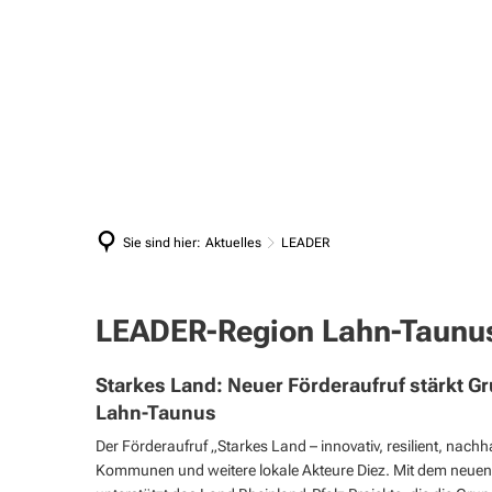
Aktuelles
Bürgerservice
Amtliche Bekanntmachungen
Abfallentsorgung
Sie sind hier:
Aktuelles
LEADER
Akt
Ausschreibungen
Ansprechpartner/-innen
Ver
LEADER
Bankverbindungen
LEADER
LEADER-Region Lahn-Taunu
Bea
Mitteilungsblatt Aar-Einrich Aktuell
Ehrenamtskarte
Biet
Starkes Land: Neuer Förderaufruf stärkt G
Notrufe, Bereitschaft & Störungen
Gleichstellungsbeauftragte
Lahn-Taunus
Protokolle / Niederschriften (Bürgerinformation)
Einzugsermächtigung
Der Förderaufruf „Starkes Land – innovativ, resilient, nach
Kommunen und weitere lokale Akteure Diez. Mit dem neuen Fö
Stellenausschreibungen
Organigramm