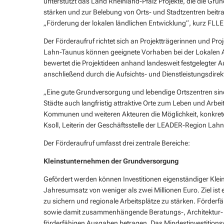
unterstützt das Land Rheinland-Pfalz Projekte, die die Gr
Mel
Veranstaltungskalender
Was erledige ich wo?
stärken und zur Belebung von Orts- und Stadtzentren beit
„Förderung der lokalen ländlichen Entwicklung“, kurz FLLE,
Schiedsperson
Der Förderaufruf richtet sich an Projektträgerinnen und Pr
Lahn-Taunus können geeignete Vorhaben bei der Lokalen A
bewertet die Projektideen anhand landesweit festgelegter Aus
anschließend durch die Aufsichts- und Dienstleistungsdirek
„Eine gute Grundversorgung und lebendige Ortszentren sin
Städte auch langfristig attraktive Orte zum Leben und Arbe
Kommunen und weiteren Akteuren die Möglichkeit, konkrete 
Ksoll, Leiterin der Geschäftsstelle der LEADER-Region Lah
Der Förderaufruf umfasst drei zentrale Bereiche:
Kleinstunternehmen der Grundversorgung
Gefördert werden können Investitionen eigenständiger Kle
Jahresumsatz von weniger als zwei Millionen Euro. Ziel ist
zu sichern und regionale Arbeitsplätze zu stärken. Förderfäh
sowie damit zusammenhängende Beratungs-, Architektur- u
förderfähigen Ausgaben betragen. Das Mindestinvestitions