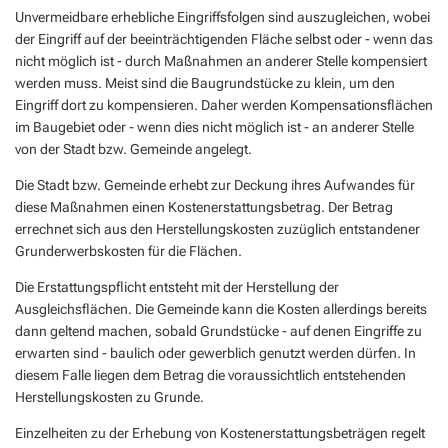
Geocaching in der Region Aar-Einrich
Fläch
Standesamt
Weiterb
Unvermeidbare erhebliche Eingriffsfolgen sind auszugleichen, wobei
Statis
der Eingriff auf der beeinträchtigenden Fläche selbst oder - wenn das
Flurbe
Tourismus über den Tellerrand
Betri
VG Werke
nicht möglich ist - durch Maßnahmen an anderer Stelle kompensiert
Satzu
Dorfe
werden muss. Meist sind die Baugrundstücke zu klein, um den
Tourismus im Rhein-Lahn-Kreis
Meldestelle Hinweisgeber
Eingriff dort zu kompensieren. Daher werden Kompensationsflächen
KIP -
Entdecke Rhein-Lahn
im Baugebiet oder - wenn dies nicht möglich ist - an anderer Stelle
von der Stadt bzw. Gemeinde angelegt.
Komm
das Lahntal
Die Stadt bzw. Gemeinde erhebt zur Deckung ihres Aufwandes für
Stellp
Informationen für Gastgeber
diese Maßnahmen einen Kostenerstattungsbetrag. Der Betrag
Steue
errechnet sich aus den Herstellungskosten zuzüglich entstandener
Vermieterlogin
Grunderwerbskosten für die Flächen.
Wohnb
Die Erstattungspflicht entsteht mit der Herstellung der
Wohnr
Ausgleichsflächen. Die Gemeinde kann die Kosten allerdings bereits
dann geltend machen, sobald Grundstücke - auf denen Eingriffe zu
erwarten sind - baulich oder gewerblich genutzt werden dürfen. In
diesem Falle liegen dem Betrag die voraussichtlich entstehenden
Herstellungskosten zu Grunde.
Einzelheiten zu der Erhebung von Kostenerstattungsbeträgen regelt