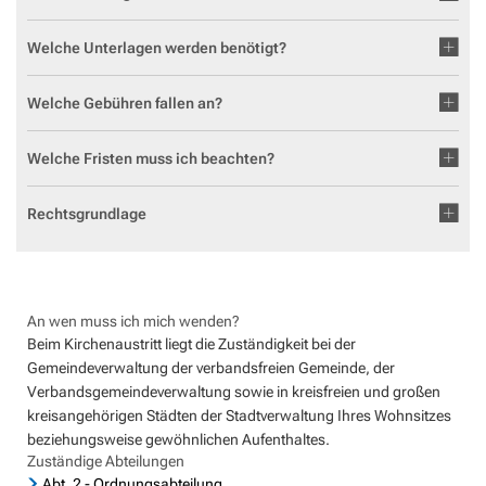
Geocaching in der Region Aar-Einrich
Fläch
Standesamt
Weiterb
Statis
Welche Unterlagen werden benötigt?
Flurbe
Tourismus über den Tellerrand
Betri
VG Werke
Satzu
Dorfe
Tourismus im Rhein-Lahn-Kreis
Meldestelle Hinweisgeber
Welche Gebühren fallen an?
KIP -
Entdecke Rhein-Lahn
Welche Fristen muss ich beachten?
Komm
das Lahntal
Stellp
Rechtsgrundlage
Informationen für Gastgeber
Steue
Vermieterlogin
Wohnb
Wohnr
An wen muss ich mich wenden?
Beim Kirchenaustritt liegt die Zuständigkeit bei der
Gemeindeverwaltung der verbandsfreien Gemeinde, der
Verbandsgemeindeverwaltung sowie in kreisfreien und großen
kreisangehörigen Städten der Stadtverwaltung Ihres Wohnsitzes
beziehungsweise gewöhnlichen Aufenthaltes.
Zuständige Abteilungen
Abt. 2 - Ordnungsabteilung