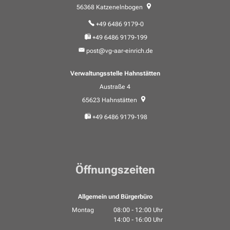
56368
Katzenelnbogen
+49 6486 9179-0
+49 6486 9179-199
post@vg-aar-einrich.de
Verwaltungsstelle Hahnstätten
Austraße 4
65623
Hahnstätten
+49 6486 9179-198
Öffnungszeiten
Allgemein und Bürgerbüro
Montag
08:00
-
12:00
Uhr
14:00
-
16:00
Von 08:00 bis 12:00 Uhr
Uhr
Von 14:00 bis 16:00 Uhr