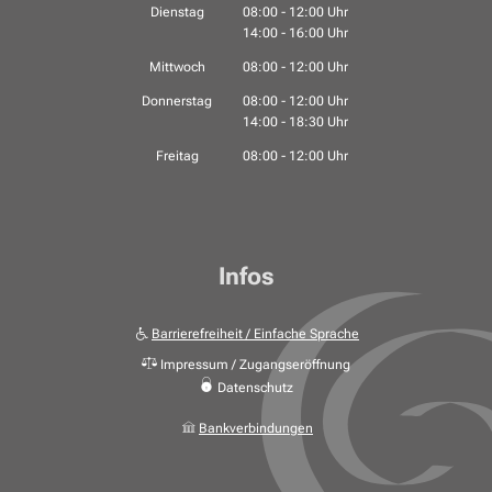
Dienstag
08:00
-
12:00
Uhr
14:00
-
16:00
Von 08:00 bis 12:00 Uhr
Uhr
Von 14:00 bis 16:00 Uhr
Mittwoch
08:00
-
12:00
Uhr
Von 08:00 bis 12:00 Uhr
Donnerstag
08:00
-
12:00
Uhr
14:00
-
18:30
Von 08:00 bis 12:00 Uhr
Uhr
Von 14:00 bis 18:30 Uhr
Freitag
08:00
-
12:00
Uhr
Von 08:00 bis 12:00 Uhr
Infos
Barrierefreiheit / Einfache Sprache
Impressum / Zugangseröffnung
Datenschutz
Bankverbindungen