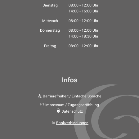
Von 14:00 bis 16:00 Uhr
Dienstag
08:00
-
12:00
Uhr
14:00
-
16:00
Von 08:00 bis 12:00 Uhr
Uhr
Von 14:00 bis 16:00 Uhr
Mittwoch
08:00
-
12:00
Uhr
Von 08:00 bis 12:00 Uhr
Donnerstag
08:00
-
12:00
Uhr
14:00
-
18:30
Von 08:00 bis 12:00 Uhr
Uhr
Von 14:00 bis 18:30 Uhr
Freitag
08:00
-
12:00
Uhr
Von 08:00 bis 12:00 Uhr
Infos
Barrierefreiheit / Einfache Sprache
Impressum / Zugangseröffnung
Datenschutz
Bankverbindungen