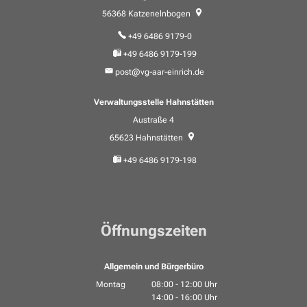
56368
Katzenelnbogen
+49 6486 9179-0
+49 6486 9179-199
post@vg-aar-einrich.de
Verwaltungsstelle Hahnstätten
Austraße 4
65623
Hahnstätten
+49 6486 9179-198
Öffnungszeiten
Allgemein und Bürgerbüro
Montag
08:00
-
12:00
Uhr
14:00
-
16:00
Von 08:00 bis 12:00 Uhr
Uhr