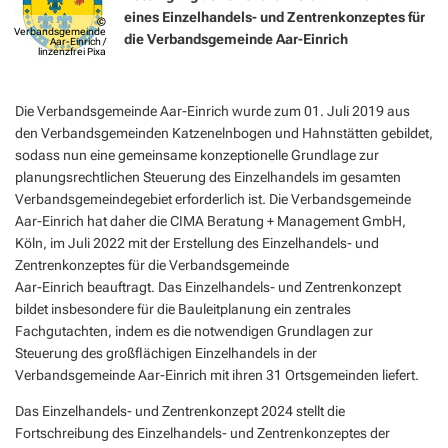
der
Geocaching in der Region Aar-Einrich
Fläch
Standesamt
Weiterb
eines Einzelhandels- und Zentrenkonzeptes für
©
Verbandsgemeinde
Statis
die Verbandsgemeinde Aar-Einrich
Verbandsgemeinde
Aar-Einrich /
Flurbe
Tourismus über den Tellerrand
Betri
VG Werke
linzenzfrei Pixa
Satzu
Aar-
Dorfe
Tourismus im Rhein-Lahn-Kreis
Meldestelle Hinweisgeber
Einrich
Die Verbandsgemeinde Aar-Einrich wurde zum 01. Juli 2019 aus
KIP -
Entdecke Rhein-Lahn
den Verbandsgemeinden Katzenelnbogen und Hahnstätten gebildet,
Komm
sodass nun eine gemeinsame konzeptionelle Grundlage zur
das Lahntal
planungsrechtlichen Steuerung des Einzelhandels im gesamten
Stellp
Verbandsgemeindegebiet erforderlich ist. Die Verbandsgemeinde
Informationen für Gastgeber
Steue
Aar-Einrich hat daher die CIMA Beratung + Management GmbH,
Vermieterlogin
Köln, im Juli 2022 mit der Erstellung des Einzelhandels- und
Wohnb
Zentrenkonzeptes für die Verbandsgemeinde
Aar-Einrich beauftragt. Das Einzelhandels- und Zentrenkonzept
Wohnr
bildet insbesondere für die Bauleitplanung ein zentrales
Fachgutachten, indem es die notwendigen Grundlagen zur
Steuerung des großflächigen Einzelhandels in der
Verbandsgemeinde Aar-Einrich mit ihren 31 Ortsgemeinden liefert.
Das Einzelhandels- und Zentrenkonzept 2024 stellt die
Fortschreibung des Einzelhandels- und Zentrenkonzeptes der