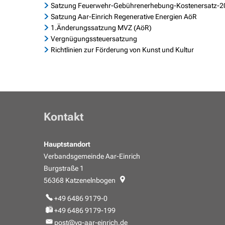
Satzung Feuerwehr-Gebührenerhebung-Kostenersatz-2
Mel
Veranstaltungskalender
Was erledige ich wo?
Satzung Aar-Einrich Regenerative Energien AöR
1.Änderungssatzung MVZ (AöR)
Schiedsperson
Vergnügungssteuersatzung
Richtlinien zur Förderung von Kunst und Kultur
Kontakt
Hauptstandort
Verbandsgemeinde Aar-Einrich
Burgstraße 1
56368
Katzenelnbogen
+49 6486 9179-0
+49 6486 9179-199
post@vg-aar-einrich.de