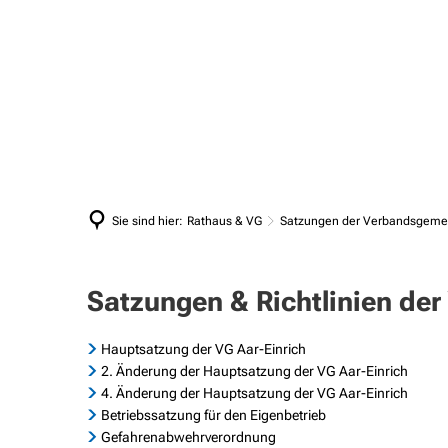
Aktuelles
Bürgerservice
Amtliche Bekanntmachungen
Abfallentsorgung
Sie sind hier:
Rathaus & VG
Satzungen der Verbandsgeme
Akt
Ausschreibungen
Ansprechpartner/-innen
Ver
LEADER
Bankverbindungen
Satzungen
Satzungen & Richtlinien de
Bea
Mitteilungsblatt Aar-Einrich Aktuell
Ehrenamtskarte
der
Biet
Hauptsatzung der VG Aar-Einrich
Notrufe, Bereitschaft & Störungen
Gleichstellungsbeauftragte
Verbandsgemeinde
2. Änderung der Hauptsatzung der VG Aar-Einrich
Protokolle / Niederschriften (Bürgerinformation)
Einzugsermächtigung
4. Änderung der Hauptsatzung der VG Aar-Einrich
Betriebssatzung für den Eigenbetrieb
Stellenausschreibungen
Organigramm
Gefahrenabwehrverordnung