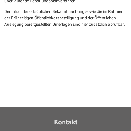
über laufende Bebauungsplanverfahren.
Geocaching in der Region Aar-Einrich
Fläch
Standesamt
Weiterb
Statis
Der Inhalt der ortsüblichen Bekanntmachung sowie die im Rahmen
Flurbe
Tourismus über den Tellerrand
Betri
VG Werke
der Frühzeitigen Öffentlichkeitsbeteiligung und der Öffentlichen
Satzu
Dorfe
Auslegung bereitgestellten Unterlagen sind hier zusätzlich abrufbar.
Tourismus im Rhein-Lahn-Kreis
Meldestelle Hinweisgeber
KIP -
Entdecke Rhein-Lahn
Komm
das Lahntal
Stellp
Informationen für Gastgeber
Steue
Vermieterlogin
Wohnb
Wohnr
Kontakt