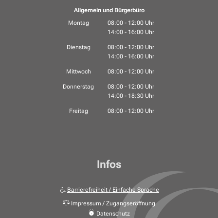
Allgemein und Bürgerbüro
Montag
08:00
-
12:00
Uhr
14:00
-
16:00
Von 08:00 bis 12:00 Uhr
Uhr
Von 14:00 bis 16:00 Uhr
Dienstag
08:00
-
12:00
Uhr
14:00
-
16:00
Von 08:00 bis 12:00 Uhr
Uhr
Von 14:00 bis 16:00 Uhr
Mittwoch
08:00
-
12:00
Uhr
Von 08:00 bis 12:00 Uhr
Donnerstag
08:00
-
12:00
Uhr
14:00
-
18:30
Von 08:00 bis 12:00 Uhr
Uhr
Von 14:00 bis 18:30 Uhr
Freitag
08:00
-
12:00
Uhr
Von 08:00 bis 12:00 Uhr
Infos
Barrierefreiheit / Einfache Sprache
Impressum / Zugangseröffnung
Datenschutz