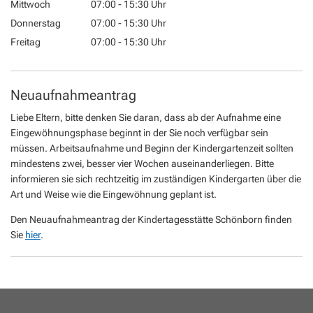
Von 07:00 bis 15:30 Uhr
Mittwoch
07:00
-
15:30
Uhr
Von 07:00 bis 15:30 Uhr
Donnerstag
07:00
-
15:30
Uhr
Von 07:00 bis 15:30 Uhr
Freitag
07:00
-
15:30
Uhr
Von 07:00 bis 15:30 Uhr
Neuaufnahmeantrag
Liebe Eltern, bitte denken Sie daran, dass ab der Aufnahme eine
Eingewöhnungsphase beginnt in der Sie noch verfügbar sein
müssen. Arbeitsaufnahme und Beginn der Kindergartenzeit sollten
mindestens zwei, besser vier Wochen auseinanderliegen. Bitte
informieren sie sich rechtzeitig im zuständigen Kindergarten über die
Art und Weise wie die Eingewöhnung geplant ist.
Den Neuaufnahmeantrag der Kindertagesstätte Schönborn finden
Sie
hier
.