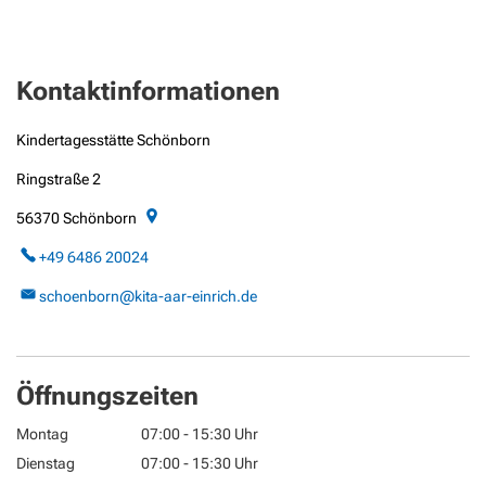
Kontaktinformationen
Kindertagesstätte Schönborn
Ringstraße 2
56370
Schönborn
+49 6486 20024
schoenborn@kita-aar-einrich.de
Öffnungszeiten
Montag
07:00
-
15:30
Uhr
Von 07:00 bis 15:30 Uhr
Dienstag
07:00
-
15:30
Uhr