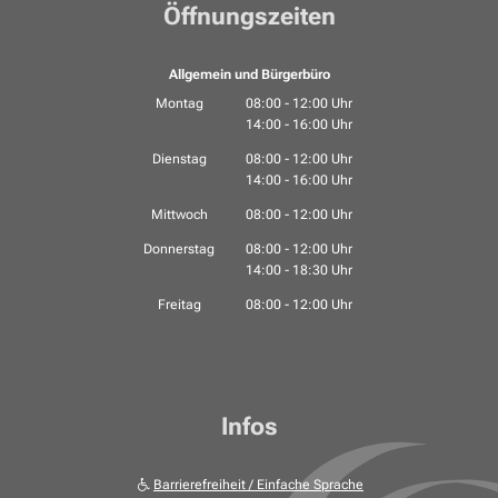
Öffnungszeiten
Allgemein und Bürgerbüro
Montag
08:00
-
12:00
Uhr
14:00
-
16:00
Von 08:00 bis 12:00 Uhr
Uhr
Von 14:00 bis 16:00 Uhr
Dienstag
08:00
-
12:00
Uhr
14:00
-
16:00
Von 08:00 bis 12:00 Uhr
Uhr
Von 14:00 bis 16:00 Uhr
Mittwoch
08:00
-
12:00
Uhr
Von 08:00 bis 12:00 Uhr
Donnerstag
08:00
-
12:00
Uhr
14:00
-
18:30
Von 08:00 bis 12:00 Uhr
Uhr
Von 14:00 bis 18:30 Uhr
Freitag
08:00
-
12:00
Uhr
Von 08:00 bis 12:00 Uhr
Infos
Barrierefreiheit / Einfache Sprache