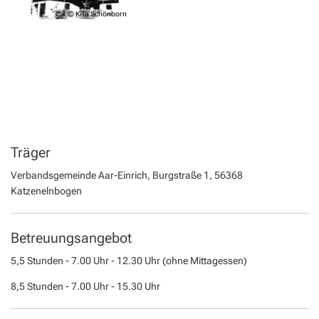
Geocaching in der Region Aar-Einrich
Fläch
Standesamt
Weite
© KiTa Schönborn
Statis
Flurbe
Tourismus über den Tellerrand
Betri
VG Werke
Satzu
Dorfe
Tourismus im Rhein-Lahn-Kreis
Meldestelle Hinweisgeber
KIP -
Entdecke Rhein-Lahn
Komm
das Lahntal
Stellp
Informationen für Gastgeber
Träger
Steue
Vermieterlogin
Verbandsgemeinde Aar-Einrich, Burgstraße 1, 56368
Wohnb
Katzenelnbogen
Wohnr
Betreuungsangebot
5,5 Stunden - 7.00 Uhr - 12.30 Uhr (ohne Mittagessen)
8,5 Stunden - 7.00 Uhr - 15.30 Uhr