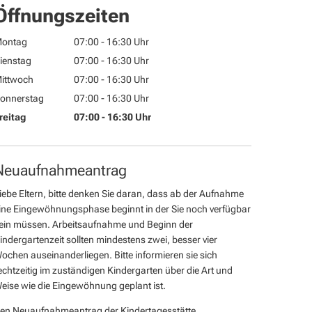
Katzenelnbogen
Wohnungsbauförderung von Eigenwohnraum
Öffnungszeiten
Lohrheim
ontag
07:00
-
16:30
Uhr
Mudershausen
Von 07:00 bis 16:30 Uhr
ienstag
07:00
-
16:30
Uhr
Von 07:00 bis 16:30 Uhr
Netzbach
ittwoch
07:00
-
16:30
Uhr
Von 07:00 bis 16:30 Uhr
onnerstag
07:00
-
16:30
Uhr
Niederneisen
Von 07:00 bis 16:30 Uhr
reitag
07:00
-
16:30
Uhr
Schiesheim
Von 07:00 bis 16:30 Uhr
Neuaufnahmeantrag
iebe Eltern, bitte denken Sie daran, dass ab der Aufnahme
ine Eingewöhnungsphase beginnt in der Sie noch verfügbar
ein müssen. Arbeitsaufnahme und Beginn der
indergartenzeit sollten mindestens zwei, besser vier
ochen auseinanderliegen. Bitte informieren sie sich
echtzeitig im zuständigen Kindergarten über die Art und
eise wie die Eingewöhnung geplant ist.
en Neuaufnahmeantrag der Kindertagesstätte