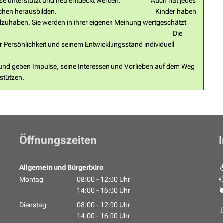
mpulse unterstützt und neu entdeckt werden. Auch hat jedes
ärken und Schwächen herausbilden. Kinder haben
ilzuhaben. Sie werden in ihrer eigenen Meinung wertgeschätzt
st genommen und begleitet. Die
r Persönlichkeit und seinem Entwicklungsstand individuell
 wertzuschätzen.
d geben Impulse, seine Interessen und Vorlieben auf dem Weg
stützen.
Öffnungszeiten
Allgemein und Bürgerbüro
Montag
08:00
-
12:00
Uhr
Von 08:00 bis 12:00 Uhr
14:00
-
16:00
Uhr
Von 14:00 bis 16:00 Uhr
Dienstag
08:00
-
12:00
Uhr
Von 08:00 bis 12:00 Uhr
14:00
-
16:00
Uhr