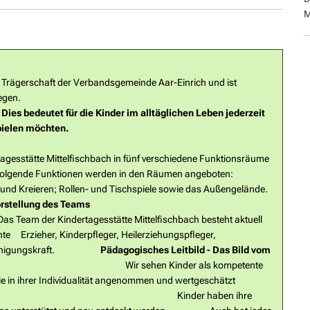
M
er Trägerschaft der Verbandsgemeinde Aar-Einrich und ist
ttel- und Oberfischbach gelegen.
Dies bedeutet für die Kinder im alltäglichen Leben jederzeit
mit wem sie gerne spielen möchten.
elfischbach in fünf verschiedene Funktionsräume
n. Folgende Funktionen werden in den Räumen angeboten:
nd Kreieren; Rollen- und Tischspiele sowie das Außengelände.
rstellung des Teams
e Mittelfischbach besteht aktuell
nnte Erzieher, Kinderpfleger, Heilerziehungspfleger,
und Reinigungskraft.
Pädagogisches Leitbild - Das Bild vom
nd
Wir sehen Kinder als kompetente
die in ihrer Individualität angenommen und wertgeschätzt
er haben ihre