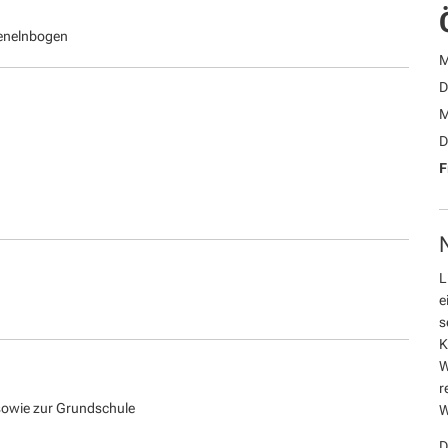
zenelnbogen
M
D
M
D
F
L
e
s
K
W
r
sowie zur Grundschule
W
D