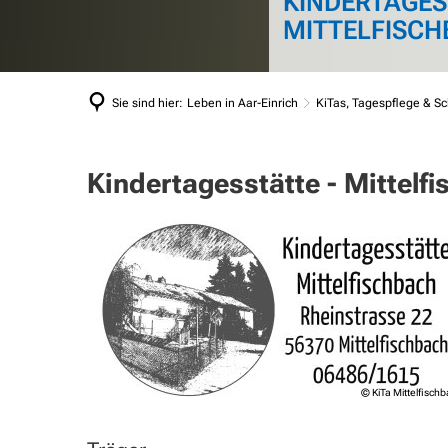
KINDERTAGES
Mel
Veranstaltungskalender
Was erledige ich wo?
MITTELFISC
Schiedsperson
Sie sind hier:
Leben in Aar-Einrich
KiTas, Tagespflege & S
Kindertagesstätte
Kindertagesstätte - Mittelf
Mittelfischbach
© KiTa Mittelfisch