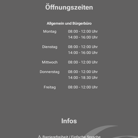
Öffnungszeiten
Allgemein und Bürgerbüro
Montag
08:00
-
12:00
Uhr
14:00
-
16:00
Von 08:00 bis 12:00 Uhr
Uhr
Von 14:00 bis 16:00 Uhr
Dienstag
08:00
-
12:00
Uhr
14:00
-
16:00
Von 08:00 bis 12:00 Uhr
Uhr
Von 14:00 bis 16:00 Uhr
Mittwoch
08:00
-
12:00
Uhr
Von 08:00 bis 12:00 Uhr
Donnerstag
08:00
-
12:00
Uhr
14:00
-
18:30
Von 08:00 bis 12:00 Uhr
Uhr
Von 14:00 bis 18:30 Uhr
Freitag
08:00
-
12:00
Uhr
Von 08:00 bis 12:00 Uhr
Infos
Barrierefreiheit / Einfache Sprache