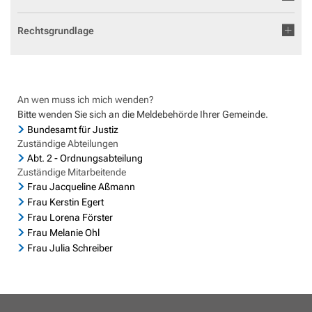
Geocaching in der Region Aar-Einrich
Fläch
Standesamt
Weiterb
Statis
Rechtsgrundlage
Flurbe
Tourismus über den Tellerrand
Betri
VG Werke
Satzu
Dorfe
Tourismus im Rhein-Lahn-Kreis
Meldestelle Hinweisgeber
KIP -
Entdecke Rhein-Lahn
An wen muss ich mich wenden?
Komm
Bitte wenden Sie sich an die Meldebehörde Ihrer Gemeinde.
das Lahntal
Stellp
Bundesamt für Justiz
Informationen für Gastgeber
Zuständige Abteilungen
Steue
Abt. 2 - Ordnungsabteilung
Vermieterlogin
Zuständige Mitarbeitende
Wohnb
Frau Jacqueline Aßmann
Frau Kerstin Egert
Wohnr
Frau Lorena Förster
Frau Melanie Ohl
Frau Julia Schreiber