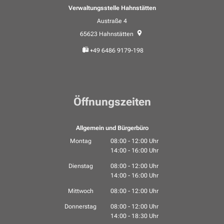
Verwaltungsstelle Hahnstätten
Austraße 4
65623
Hahnstätten
+49 6486 9179-198
Öffnungszeiten
Allgemein und Bürgerbüro
Montag
08:00
-
12:00
Uhr
14:00
-
16:00
Von 08:00 bis 12:00 Uhr
Uhr
Von 14:00 bis 16:00 Uhr
Dienstag
08:00
-
12:00
Uhr
14:00
-
16:00
Von 08:00 bis 12:00 Uhr
Uhr
Von 14:00 bis 16:00 Uhr
Mittwoch
08:00
-
12:00
Uhr
Von 08:00 bis 12:00 Uhr
Donnerstag
08:00
-
12:00
Uhr
14:00
-
18:30
Von 08:00 bis 12:00 Uhr
Uhr