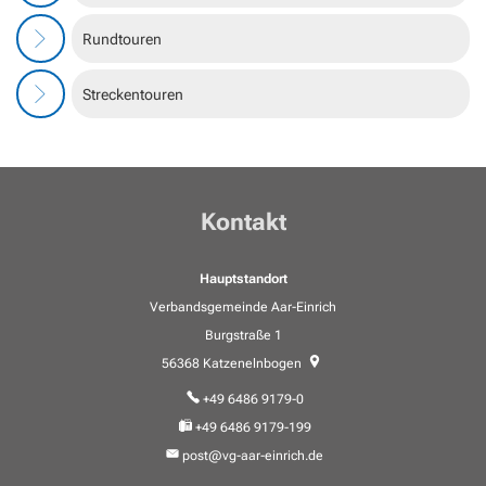
Geocaching in der Region Aar-Einrich
Fläch
Standesamt
Weiterb
Statis
Rundtouren
Flurbe
Tourismus über den Tellerrand
Betri
VG Werke
Satzu
Dorfe
Tourismus im Rhein-Lahn-Kreis
Streckentouren
Meldestelle Hinweisgeber
KIP -
Entdecke Rhein-Lahn
Komm
das Lahntal
Stellp
Kontakt
Informationen für Gastgeber
Steue
Vermieterlogin
Wohnb
Hauptstandort
Verbandsgemeinde Aar-Einrich
Wohnr
Burgstraße 1
56368
Katzenelnbogen
+49 6486 9179-0
+49 6486 9179-199
post@vg-aar-einrich.de