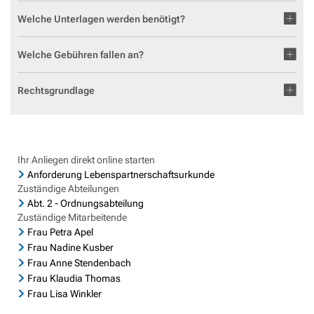
Geocaching in der Region Aar-Einrich
Fläch
Standesamt
Weiterb
Welche Unterlagen werden benötigt?
Statis
Flurbe
Tourismus über den Tellerrand
Betri
VG Werke
Satzu
Welche Gebühren fallen an?
Dorfe
Tourismus im Rhein-Lahn-Kreis
Meldestelle Hinweisgeber
KIP -
Entdecke Rhein-Lahn
Rechtsgrundlage
Komm
das Lahntal
Stellp
Informationen für Gastgeber
Steue
Ihr Anliegen direkt online starten
Vermieterlogin
Anforderung Lebenspartnerschaftsurkunde
Wohnb
Zuständige Abteilungen
Abt. 2 - Ordnungsabteilung
Wohnr
Zuständige Mitarbeitende
Frau Petra Apel
Frau Nadine Kusber
Frau Anne Stendenbach
Frau Klaudia Thomas
Frau Lisa Winkler