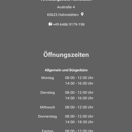
Austraße 4
65623
Hahnstätten
+49 6486 9179-198
Öffnungszeiten
Allgemein und Bürgerbüro
Montag
08:00
-
12:00
Uhr
14:00
-
16:00
Von 08:00 bis 12:00 Uhr
Uhr
Von 14:00 bis 16:00 Uhr
Dienstag
08:00
-
12:00
Uhr
14:00
-
16:00
Von 08:00 bis 12:00 Uhr
Uhr
Von 14:00 bis 16:00 Uhr
Mittwoch
08:00
-
12:00
Uhr
Von 08:00 bis 12:00 Uhr
Donnerstag
08:00
-
12:00
Uhr
14:00
-
18:30
Von 08:00 bis 12:00 Uhr
Uhr
Von 14:00 bis 18:30 Uhr
Freitag
08:00
-
12:00
Uhr