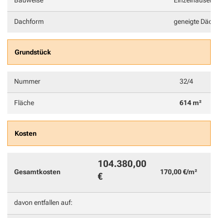
Bauweise
Einzelhäuser 
Dachform
geneigte Dächer
Grundstück
Nummer
32/4
Fläche
614 m²
Kosten
104.380,00
Gesamtkosten
170,00 €/m²
€
davon entfallen auf: