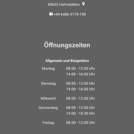
65623
Hahnstätten
+49 6486 9179-198
Öffnungszeiten
Allgemein und Bürgerbüro
Montag
08:00
-
12:00
Uhr
14:00
-
16:00
Von 08:00 bis 12:00 Uhr
Uhr
Von 14:00 bis 16:00 Uhr
Dienstag
08:00
-
12:00
Uhr
14:00
-
16:00
Von 08:00 bis 12:00 Uhr
Uhr
Von 14:00 bis 16:00 Uhr
Mittwoch
08:00
-
12:00
Uhr
Von 08:00 bis 12:00 Uhr
Donnerstag
08:00
-
12:00
Uhr
14:00
-
18:30
Von 08:00 bis 12:00 Uhr
Uhr
Von 14:00 bis 18:30 Uhr
Freitag
08:00
-
12:00
Uhr
Von 08:00 bis 12:00 Uhr