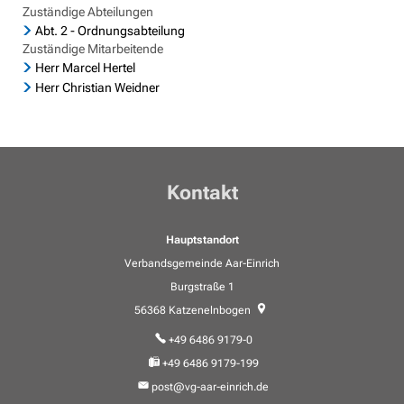
Geocaching in der Region Aar-Einrich
Fläch
Standesamt
Zuständige Abteilungen
Weiterb
Abt. 2 - Ordnungsabteilung
Statis
Flurbe
Tourismus über den Tellerrand
Betri
VG Werke
Zuständige Mitarbeitende
Satzu
Herr Marcel Hertel
Dorfe
Tourismus im Rhein-Lahn-Kreis
Meldestelle Hinweisgeber
Herr Christian Weidner
KIP -
Entdecke Rhein-Lahn
Komm
das Lahntal
Stellp
Informationen für Gastgeber
Kontakt
Steue
Vermieterlogin
Wohnb
Hauptstandort
Wohnr
Verbandsgemeinde Aar-Einrich
Burgstraße 1
56368
Katzenelnbogen
+49 6486 9179-0
+49 6486 9179-199
post@vg-aar-einrich.de