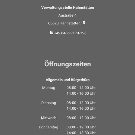
Verwaltungsstelle Hahnstätten
Austraße 4
65623
Hahnstätten
+49 6486 9179-198
Öffnungszeiten
Allgemein und Bürgerbüro
Montag
08:00
-
12:00
Uhr
14:00
-
16:00
Von 08:00 bis 12:00 Uhr
Uhr
Von 14:00 bis 16:00 Uhr
Dienstag
08:00
-
12:00
Uhr
14:00
-
16:00
Von 08:00 bis 12:00 Uhr
Uhr
Von 14:00 bis 16:00 Uhr
Mittwoch
08:00
-
12:00
Uhr
Von 08:00 bis 12:00 Uhr
Donnerstag
08:00
-
12:00
Uhr
14:00
-
18:30
Von 08:00 bis 12:00 Uhr
Uhr