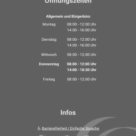
Öffnungszeiten
Allgemein und Bürgerbüro
Montag
08:00
-
12:00
Uhr
14:00
-
16:00
Von 08:00 bis 12:00 Uhr
Uhr
Von 14:00 bis 16:00 Uhr
Dienstag
08:00
-
12:00
Uhr
14:00
-
16:00
Von 08:00 bis 12:00 Uhr
Uhr
Von 14:00 bis 16:00 Uhr
Mittwoch
08:00
-
12:00
Uhr
Von 08:00 bis 12:00 Uhr
Donnerstag
08:00
-
12:00
Uhr
14:00
-
18:30
Von 08:00 bis 12:00 Uhr
Uhr
Von 14:00 bis 18:30 Uhr
Freitag
08:00
-
12:00
Uhr
Von 08:00 bis 12:00 Uhr
Infos
Barrierefreiheit / Einfache Sprache