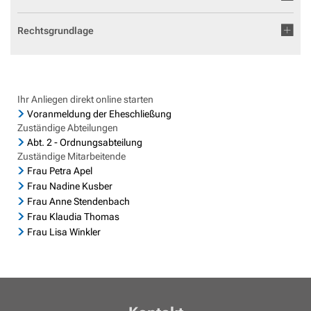
Geocaching in der Region Aar-Einrich
Fläch
Standesamt
Weiterb
Statis
Rechtsgrundlage
Flurbe
Tourismus über den Tellerrand
Betri
VG Werke
Satzu
Dorfe
Tourismus im Rhein-Lahn-Kreis
Meldestelle Hinweisgeber
KIP -
Entdecke Rhein-Lahn
Ihr Anliegen direkt online starten
Komm
Voranmeldung der Eheschließung
das Lahntal
Zuständige Abteilungen
Stellp
Informationen für Gastgeber
Abt. 2 - Ordnungsabteilung
Steue
Zuständige Mitarbeitende
Vermieterlogin
Frau Petra Apel
Wohnb
Frau Nadine Kusber
Frau Anne Stendenbach
Wohnr
Frau Klaudia Thomas
Frau Lisa Winkler