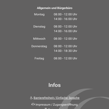
Allgemein und Bürgerbüro
Montag
08:00
-
12:00
Uhr
14:00
-
16:00
Von 08:00 bis 12:00 Uhr
Uhr
Von 14:00 bis 16:00 Uhr
Dienstag
08:00
-
12:00
Uhr
14:00
-
16:00
Von 08:00 bis 12:00 Uhr
Uhr
Von 14:00 bis 16:00 Uhr
Mittwoch
08:00
-
12:00
Uhr
Von 08:00 bis 12:00 Uhr
Donnerstag
08:00
-
12:00
Uhr
14:00
-
18:30
Von 08:00 bis 12:00 Uhr
Uhr
Von 14:00 bis 18:30 Uhr
Freitag
08:00
-
12:00
Uhr
Von 08:00 bis 12:00 Uhr
Infos
Barrierefreiheit / Einfache Sprache
Impressum / Zugangseröffnung