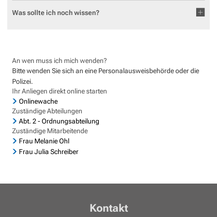
Geocaching in der Region Aar-Einrich
Fläch
Standesamt
Weiterb
Was sollte ich noch wissen?
Statis
Flurbe
Tourismus über den Tellerrand
Betri
VG Werke
Satzu
Dorfe
Tourismus im Rhein-Lahn-Kreis
Meldestelle Hinweisgeber
KIP -
An wen muss ich mich wenden?
Entdecke Rhein-Lahn
Bitte wenden Sie sich an eine Personalausweisbehörde oder die
Komm
das Lahntal
Polizei.
Stellp
Ihr Anliegen direkt online starten
Informationen für Gastgeber
Onlinewache
Steue
Zuständige Abteilungen
Vermieterlogin
Abt. 2 - Ordnungsabteilung
Wohnb
Zuständige Mitarbeitende
Wohnr
Frau Melanie Ohl
Frau Julia Schreiber
Kontakt