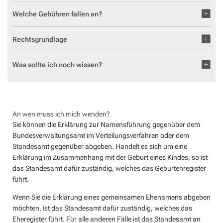
Geocaching in der Region Aar-Einrich
Fläch
Standesamt
Weiterb
Welche Gebühren fallen an?
Statis
Flurbe
Tourismus über den Tellerrand
Betri
VG Werke
Satzu
Rechtsgrundlage
Dorfe
Tourismus im Rhein-Lahn-Kreis
Meldestelle Hinweisgeber
KIP -
Entdecke Rhein-Lahn
Was sollte ich noch wissen?
Komm
das Lahntal
Stellp
Informationen für Gastgeber
Steue
An wen muss ich mich wenden?
Vermieterlogin
Sie können die Erklärung zur Namensführung gegenüber dem
Wohnb
Bundesverwaltungsamt im Verteilungsverfahren oder dem
Wohnr
Standesamt gegenüber abgeben. Handelt es sich um eine
Erklärung im Zusammenhang mit der Geburt eines Kindes, so ist
das Standesamt dafür zuständig, welches das Geburtenregister
führt.
Wenn Sie die Erklärung eines gemeinsamen Ehenamens abgeben
möchten, ist das Standesamt dafür zuständig, welches das
Eheregister führt. Für alle anderen Fälle ist das Standesamt an