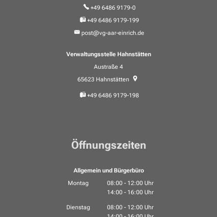
+49 6486 9179-0
+49 6486 9179-199
post@vg-aar-einrich.de
Verwaltungsstelle Hahnstätten
Austraße 4
65623
Hahnstätten
+49 6486 9179-198
Öffnungszeiten
Allgemein und Bürgerbüro
Montag
08:00
-
12:00
Uhr
14:00
-
16:00
Von 08:00 bis 12:00 Uhr
Uhr
Von 14:00 bis 16:00 Uhr
Dienstag
08:00
-
12:00
Uhr
14:00
-
16:00
Von 08:00 bis 12:00 Uhr
Uhr