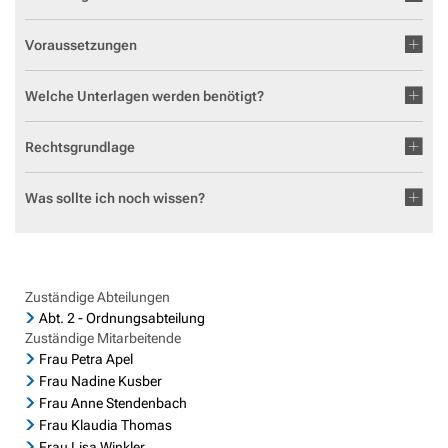
Geocaching in der Region Aar-Einrich
Fläch
Standesamt
Weiterb
Statis
Voraussetzungen
Flurbe
Tourismus über den Tellerrand
Betri
VG Werke
Satzu
Dorfe
Tourismus im Rhein-Lahn-Kreis
Meldestelle Hinweisgeber
Welche Unterlagen werden benötigt?
KIP -
Entdecke Rhein-Lahn
Rechtsgrundlage
Komm
das Lahntal
Stellp
Was sollte ich noch wissen?
Informationen für Gastgeber
Steue
Vermieterlogin
Wohnb
Wohnr
Zuständige Abteilungen
Abt. 2 - Ordnungsabteilung
Zuständige Mitarbeitende
Frau Petra Apel
Frau Nadine Kusber
Frau Anne Stendenbach
Frau Klaudia Thomas
Frau Lisa Winkler