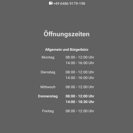
+49 6486 9179-198
Öffnungszeiten
Allgemein und Bürgerbüro
Montag
08:00
-
12:00
Uhr
14:00
-
16:00
Von 08:00 bis 12:00 Uhr
Uhr
Von 14:00 bis 16:00 Uhr
Dienstag
08:00
-
12:00
Uhr
14:00
-
16:00
Von 08:00 bis 12:00 Uhr
Uhr
Von 14:00 bis 16:00 Uhr
Mittwoch
08:00
-
12:00
Uhr
Von 08:00 bis 12:00 Uhr
Donnerstag
08:00
-
12:00
Uhr
14:00
-
18:30
Von 08:00 bis 12:00 Uhr
Uhr
Von 14:00 bis 18:30 Uhr
Freitag
08:00
-
12:00
Uhr
Von 08:00 bis 12:00 Uhr