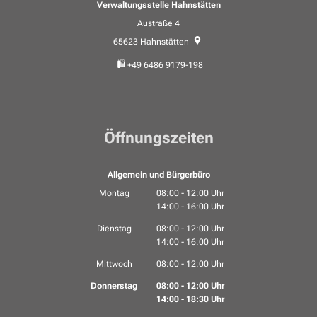
Verwaltungsstelle Hahnstätten
Austraße 4
65623
Hahnstätten
+49 6486 9179-198
Öffnungszeiten
Allgemein und Bürgerbüro
Montag
08:00
-
12:00
Uhr
14:00
-
16:00
Von 08:00 bis 12:00 Uhr
Uhr
Von 14:00 bis 16:00 Uhr
Dienstag
08:00
-
12:00
Uhr
14:00
-
16:00
Von 08:00 bis 12:00 Uhr
Uhr
Von 14:00 bis 16:00 Uhr
Mittwoch
08:00
-
12:00
Uhr
Von 08:00 bis 12:00 Uhr
Donnerstag
08:00
-
12:00
Uhr
14:00
-
18:30
Von 08:00 bis 12:00 Uhr
Uhr
Von 14:00 bis 18:30 Uhr