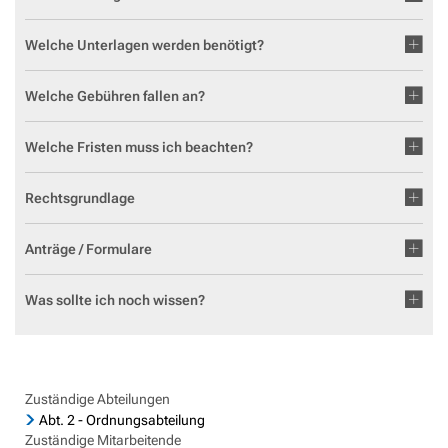
Geocaching in der Region Aar-Einrich
Fläch
Standesamt
Weiterb
Statis
Welche Unterlagen werden benötigt?
Flurbe
Tourismus über den Tellerrand
Betri
VG Werke
Satzu
Dorfe
Tourismus im Rhein-Lahn-Kreis
Meldestelle Hinweisgeber
Welche Gebühren fallen an?
KIP -
Entdecke Rhein-Lahn
Welche Fristen muss ich beachten?
Komm
das Lahntal
Stellp
Rechtsgrundlage
Informationen für Gastgeber
Steue
Vermieterlogin
Anträge / Formulare
Wohnb
Wohnr
Was sollte ich noch wissen?
Zuständige Abteilungen
Abt. 2 - Ordnungsabteilung
Zuständige Mitarbeitende