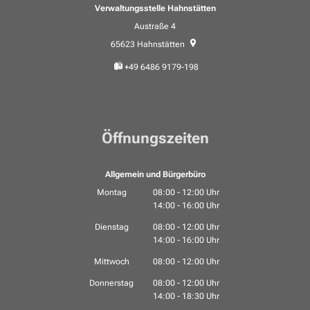
Verwaltungsstelle Hahnstätten
Austraße 4
65623
Hahnstätten
+49 6486 9179-198
Öffnungszeiten
Allgemein und Bürgerbüro
Montag
08:00
-
12:00
Uhr
14:00
-
16:00
Von 08:00 bis 12:00 Uhr
Uhr
Von 14:00 bis 16:00 Uhr
Dienstag
08:00
-
12:00
Uhr
14:00
-
16:00
Von 08:00 bis 12:00 Uhr
Uhr
Von 14:00 bis 16:00 Uhr
Mittwoch
08:00
-
12:00
Uhr
Von 08:00 bis 12:00 Uhr
Donnerstag
08:00
-
12:00
Uhr
14:00
-
18:30
Von 08:00 bis 12:00 Uhr
Uhr
Von 14:00 bis 18:30 Uhr