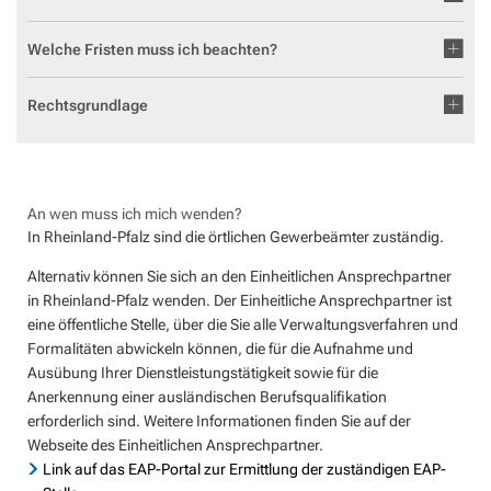
Geocaching in der Region Aar-Einrich
Fläch
Standesamt
Weiterb
Statis
Welche Fristen muss ich beachten?
Flurbe
Tourismus über den Tellerrand
Betri
VG Werke
Satzu
Dorfe
Tourismus im Rhein-Lahn-Kreis
Meldestelle Hinweisgeber
Rechtsgrundlage
KIP -
Entdecke Rhein-Lahn
Komm
das Lahntal
Stellp
An wen muss ich mich wenden?
Informationen für Gastgeber
In Rheinland-Pfalz sind die örtlichen Gewerbeämter zuständig.
Steue
Vermieterlogin
Alternativ können Sie sich an den Einheitlichen Ansprechpartner
Wohnb
in Rheinland-Pfalz wenden. Der Einheitliche Ansprechpartner ist
Wohnr
eine öffentliche Stelle, über die Sie alle Verwaltungsverfahren und
Formalitäten abwickeln können, die für die Aufnahme und
Ausübung Ihrer Dienstleistungstätigkeit sowie für die
Anerkennung einer ausländischen Berufsqualifikation
erforderlich sind. Weitere Informationen finden Sie auf der
Webseite des Einheitlichen Ansprechpartner.
Link auf das EAP-Portal zur Ermittlung der zuständigen EAP-