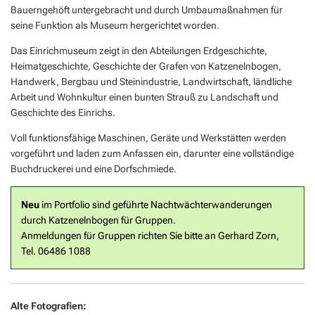
Geocaching in der Region Aar-Einrich
Fläch
Standesamt
Bauerngehöft unterge­bracht und durch Umbaumaßnahmen für
Weiterb
Statis
seine Funktion als Museum hergerichtet worden.
Flurbe
Tourismus über den Tellerrand
Betri
VG Werke
Satzu
Das Einrichmuseum zeigt in den Abteilungen Erdgeschichte,
Dorfe
Tourismus im Rhein-Lahn-Kreis
Meldestelle Hinweisgeber
Heimatgeschichte, Geschichte der Grafen von Katzenelnbogen,
KIP -
Handwerk, Bergbau und Steinindustrie, Landwirtschaft, ländliche
Entdecke Rhein-Lahn
Arbeit und Wohnkultur einen bunten Strauß zu Landschaft und
Komm
Geschichte des Einrichs.
das Lahntal
Stellp
Voll funktionsfähige Maschinen, Geräte und Werkstätten werden
Informationen für Gastgeber
vorgeführt und laden zum Anfassen ein, darunter eine vollständige
Steue
Buchdruckerei und eine Dorfschmiede.
Vermieterlogin
Wohnb
Wohnr
Neu
im Portfolio sind geführte Nachtwächterwanderungen
durch Katzenelnbogen für Gruppen.
Anmeldungen für Gruppen richten Sie bitte an Gerhard Zorn,
Tel. 06486 1088
Alte Fotografien: