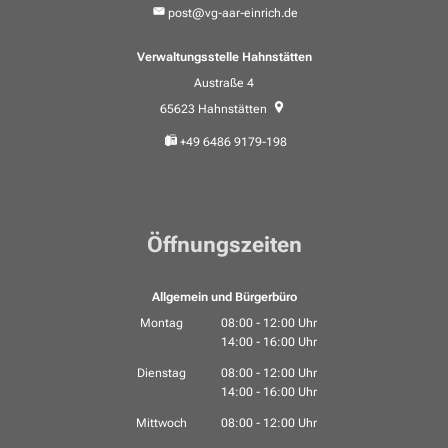
post@vg-aar-einrich.de
Verwaltungsstelle Hahnstätten
Austraße 4
65623
Hahnstätten
+49 6486 9179-198
Öffnungszeiten
Allgemein und Bürgerbüro
Montag
08:00
-
12:00
Uhr
14:00
-
16:00
Von 08:00 bis 12:00 Uhr
Uhr
Von 14:00 bis 16:00 Uhr
Dienstag
08:00
-
12:00
Uhr
14:00
-
16:00
Von 08:00 bis 12:00 Uhr
Uhr
Von 14:00 bis 16:00 Uhr
Mittwoch
08:00
-
12:00
Uhr
Von 08:00 bis 12:00 Uhr